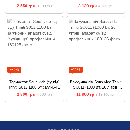
апарат сувід (сувідниця)
заглибний апарат сувід
2 550 грн
3 120 грн
3 900 грн
4 500 грн
професійний
(сувідниця) професійний
−30%
−11%
Термостат Sous vide (су від)
Вакуумна піч Sous vide Triniti
Triniti S012 1100 Вт заглибний
SC011 (1000 Вт, 26 літрів)
апарат сувід (сувідниця)
апарат су від професійний
2 800 грн
11 900 грн
4 000 грн
13 400 грн
професійний