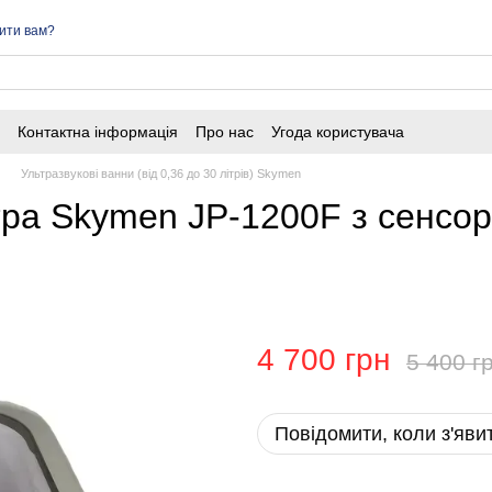
ити вам?
Контактна інформація
Про нас
Угода користувача
Ультразвукові ванни (від 0,36 до 30 літрів) Skymen
ітра Skymen JP-1200F з сенсо
4 700 грн
5 400 г
Повідомити, коли з'яви