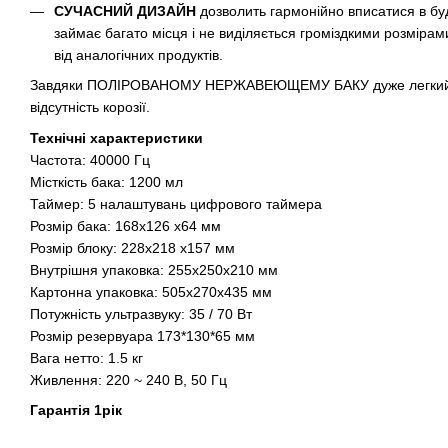
СУЧАСНИЙ ДИЗАЙН
дозволить гармонійно вписатися в бу
займає багато місця і не виділяється громіздкими розмірам
від аналогічних продуктів.
Завдяки ПОЛІРОВАНОМУ НЕРЖАВЕЮЩЕМУ БАКУ дуже легкий в 
відсутність корозії.
Технічні характеристики
Частота: 40000 Гц
Місткість бака: 1200 мл
Таймер: 5 налаштувань цифрового таймера
Розмір бака: 168x126 x64 мм
Розмір блоку: 228x218 x157 мм
Внутрішня упаковка: 255x250x210 мм
Картонна упаковка: 505x270x435 мм
Потужність ультразвуку: 35 / 70 Вт
Розмір резервуара 173*130*65 мм
Вага нетто: 1.5 кг
Живлення: 220 ~ 240 В, 50 Гц
Гарантія 1рік