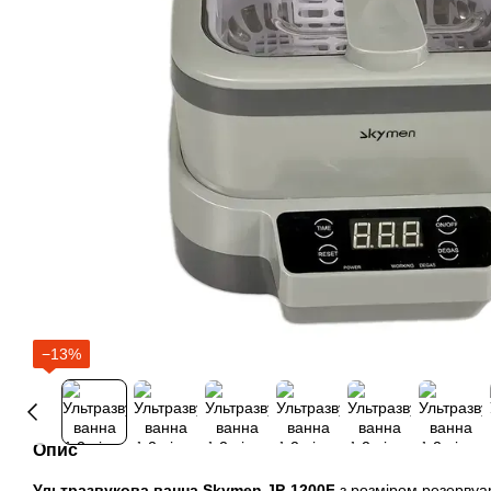
−13%
Опис
Ультразвукова ванна Skymen JP-1200F
з розміром резервуа