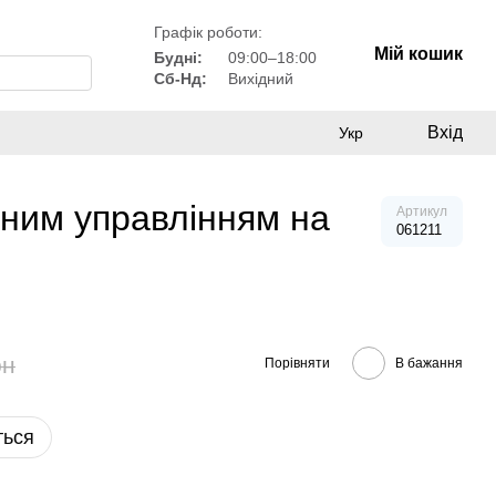
Графік роботи:
Мій кошик
Будні:
09:00–18:00
Сб-Нд:
Вихідний
Вхід
Укр
рним управлінням на
Артикул
061211
рн
Порівняти
В бажання
ться