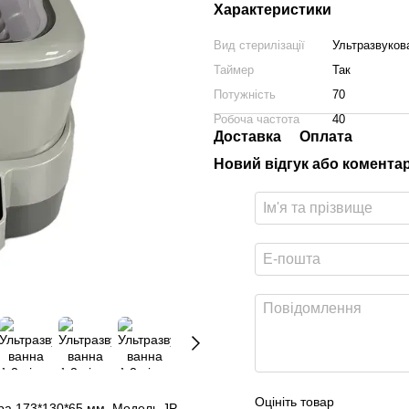
Характеристики
Вид стерилізації
Ультразвуков
Таймер
Так
Потужність
70
Робоча частота
40
Доставка
Оплата
Новий відгук або комента
Оцініть товар
ра 173*130*65 мм. Модель JP-