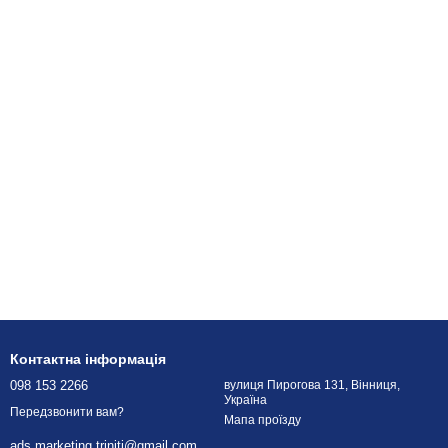
Контактна інформація
098 153 2266
вулиця Пирогова 131, Вінниця,
Україна
Передзвонити вам?
Мапа проїзду
ads.marketing.triniti@gmail.com