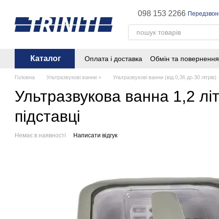
Перейти до основного контенту
098 153 2266
Передзвон
Каталог
Оплата і доставка
Обмін та повернення
Головна
Ультразвукові ванни >
Ультразвукові ванни (від 0,36 до 30 літрів)
Ультразвукова ванна 1,2 л
підставці
Немає в наявності
Написати відгук