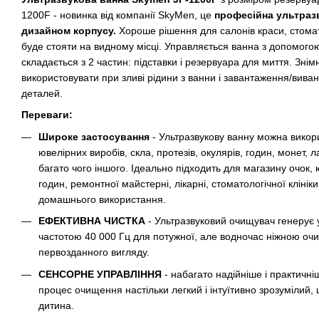
1200F - новинка від компанії SkyMen, це
професійна ультраз
дизайном корпусу.
Хороше рішення для салонів краси, стомат
буде стояти на видному місці. Управляється ванна з допомого
складається з 2 частин: підставки і резервуара для миття. Зні
використовувати при зливі рідини з ванни і завантаження/вив
деталей.
Переваги:
Широке застосування
- Ультразвукову ванну можна викори
ювелірних виробів, скла, протезів, окулярів, годин, монет, 
багато чого іншого. Ідеально підходить для магазину очок,
годин, ремонтної майстерні, лікарні, стоматологічної клініки
домашнього використання.
ЕФЕКТИВНА ЧИСТКА
- Ультразвуковий очищувач генерує ул
частотою 40 000 Гц для потужної, але водночас ніжною оч
первозданного вигляду.
СЕНСОРНЕ УПРАВЛІННЯ
- набагато надійніше і практичніш
процес очищення настільки легкий і інтуїтивно зрозумілий,
дитина.