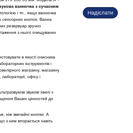
вукова ванночка з сучасним
Надіслати
ологією і тп., якщо ванночка
ю сенсорних кнопок. Ванна
мних резервуар зручно
антаження з нього очищуваних
стовувати в якості очисника
лабораторних інструментів і
 ювелірного магазину, магазину
, лабораторії, офісу і
ьтразвукові звукові хвилі з
ищення Ваших цінностей до
е, ніж звичайні кнопки. А
 що з ним впорається навіть