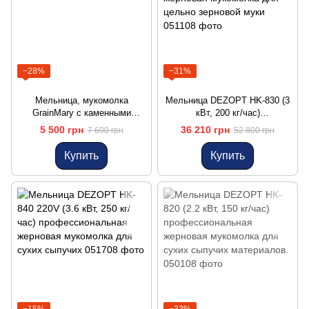
−28%
−31%
Мельница, мукомолка
Мельница DEZOPT HK-830 (3
GrainMary с каменными
кВт, 200 кг/час)
жерновами
профессиональная жерновая
5 500 грн
36 210 грн
7 600 грн
52 800 грн
мукомолка для цельно
зерновой муки
Купить
Купить