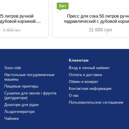
Хит
25 литров ручной
Пресс для сока 50 литров руч
 дубовой корзиной.
гидравлический с дубовой корзи
 яблок, винограда,
Соковыжималка для яблок, виног
н
11 600 грн
6 800 грн
ктов
фруктов
Клиентам
Sous-vide
Вход в личный кабинет
Настольные посудомоечные
Оплата и доставка
машины
Обмен и возврат
Пищевые принтеры
Контактная информация
Сушилки для овочів і фруктів
О нас
(дегідратори)
Пользовательское соглашение
Дозатори для рідин
Льодогенератори
Чайники