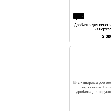
6
Дробилка для виногр
из нержа
3 00