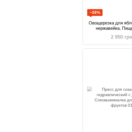
−26%
Овощерезка для ябл
нержавейка. Пищ
дробилка для 
2 950 гр