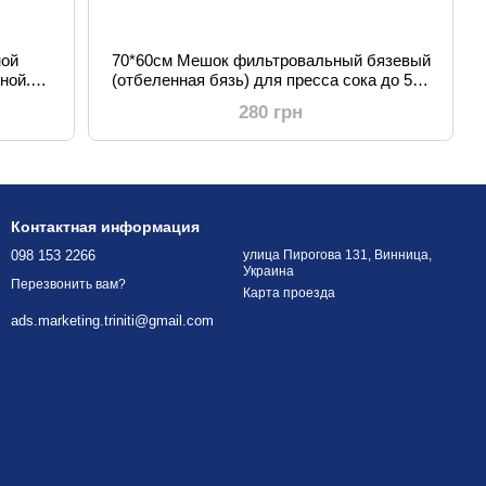
ной
70*60см Мешок фильтровальный бязевый
ной.
(отбеленная бязь) для пресса сока до 50л
рада,
(сыра, винограда, молока)
280 грн
Контактная информация
098 153 2266
улица Пирогова 131, Винница,
Украина
Перезвонить вам?
Карта проезда
ads.marketing.triniti@gmail.com