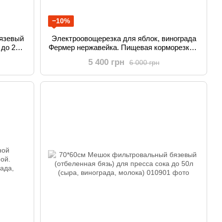
−10%
язевый
Электроовощерезка для яблок, винограда
 до 25л
Фермер нержавейка. Пищевая корморезка и
)
дробилка для фруктов и ягод
5 400 грн
6 000 грн