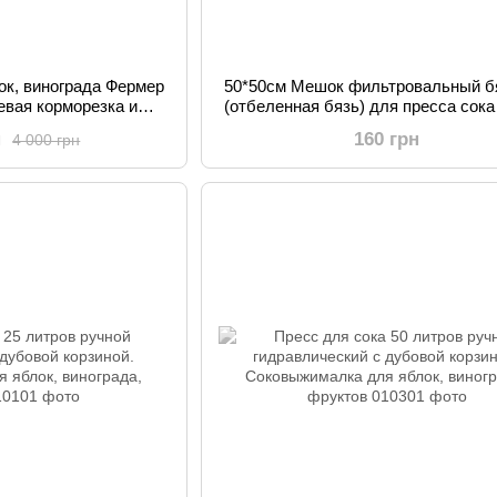
ок, винограда Фермер
50*50см Мешок фильтровальный б
евая корморезка и
(отбеленная бязь) для пресса сока
фруктов и ягод
(для сыра, винограда, молока
н
160 грн
4 000 грн