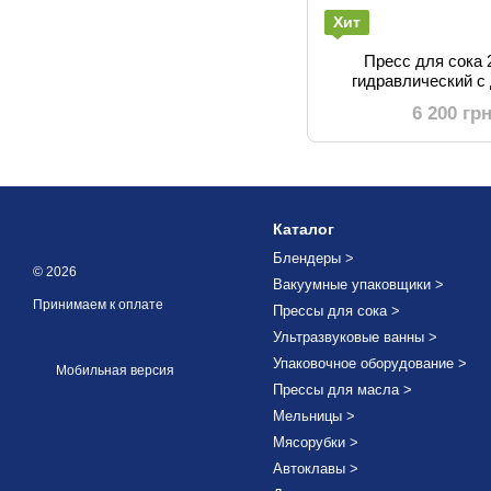
Хит
Пресс для сока 
гидравлический с
Соковыжималка для
6 200 гр
фру
Каталог
Блендеры >
© 2026
Вакуумные упаковщики >
Принимаем к оплате
Прессы для сока >
Ультразвуковые ванны >
Упаковочное оборудование >
Мобильная версия
Прессы для масла >
Мельницы >
Мясорубки >
Автоклавы >