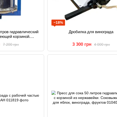
−18%
итров гидравлический
Дробилка для винограда
веющей корзиной.
, винограда, фруктов
н
3 300 грн
7 200 грн
4 000 грн