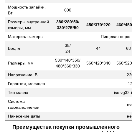
Мощность запайки,
600
Вт
Размеры внутренней
380*280*50
/
450*370*220
460*450
камеры, мм
330*275*50
Материал камеры
Пищевая нерж. 
35/
Вес, кг
44
68
24
530*440*350/
Размеры, мм
560*420*340
560*520
480*360*330
Напряжение, В
22
Гарантия, месяцев
1
Тип масла
iso vg32-
Система
не
газонаполнения
Нанесение даты
не
Преимущества покупки промышленного