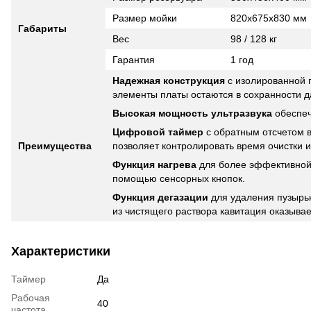
Размер мойки
820х675х830 мм
Габариты
Вес
98 / 128 кг
Гарантия
1 год
Надежная конструкция
с изолированной п
элементы платы остаются в сохранности д
Высокая мощность ультразвука
обеспеч
Цифровой таймер
с обратным отсчетом в
Преимущества
позволяет контролировать время очистки 
Функция нагрева
для более эффективной 
помощью сенсорных кнопок.
Функция дегазации
для удаления пузырьк
из чистящего раствора кавитация оказыва
Характеристики
Таймер
Да
Рабочая
40
частота