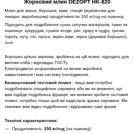
Жорновий млин DEZOPT HK-820
Млин для зерна, борошна, кави, спецій (мукомолка для
пекарні, виробництва) продуктивністю 150 кг/год на пшениці.
Підходить для подрібнення сухих сипучих матеріалів, таких як
пшениця, кукурудза, сушені ягоди, рис, цукру в пудру, гречки,
гороху, нуту, сої, проса, зерен кави, тирси (деревне борошно),
солі.
Борошно цільно зернова, зроблена на цій млині, підходить для
випічки хліба і відповідає ГОСТу.
Електродвигун розрахований на великі виробничі
навантаження і має систему охолодження.
Безкоштовний тестовий помел
- якщо вам потрібно
подрібнювати специфічне сировину або ви не впевнені, що
вам підійде подрібнена фракція, ми можемо зробити тестовий
помел, потрібно тільки щоб ви надіслали зразки сировини. Ми
скинемо вам відео подрібнення і відправимо самі зразки
Технічні характеристики:
Продуктивність:
150 кг/год
(на пшениці)