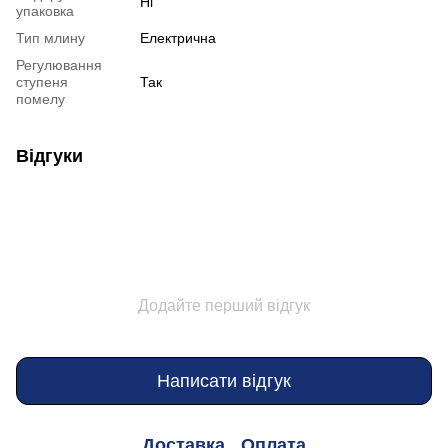
Ні
упаковка
Тип млину
Електрична
Регулювання
ступеня
Так
помелу
Відгуки
Додайте перший відгук
Написати відгук
Доставка
Оплата