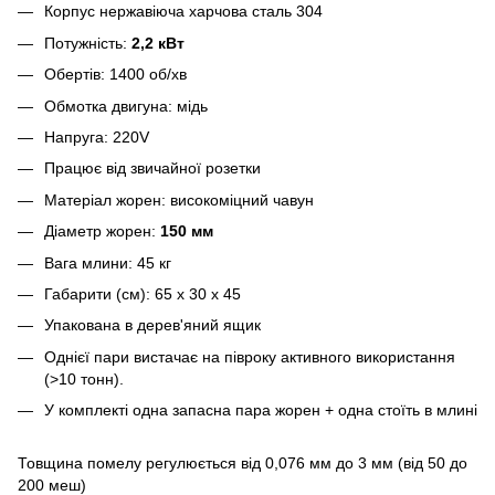
Корпус нержавіюча харчова сталь 304
Потужність:
2,2 кВт
Обертів: 1400 об/хв
Обмотка двигуна: мідь
Напруга: 220V
Працює від звичайної розетки
Матеріал жорен: високоміцний чавун
Діаметр жорен:
150 мм
Вага млини: 45 кг
Габарити (см): 65 х 30 х 45
Упакована в дерев'яний ящик
Однієї пари вистачає на півроку активного використання
(>10 тонн).
У комплекті одна запасна пара жорен + одна стоїть в млині
Товщина помелу регулюється від 0,076 мм до 3 мм (від 50 до
200 меш)