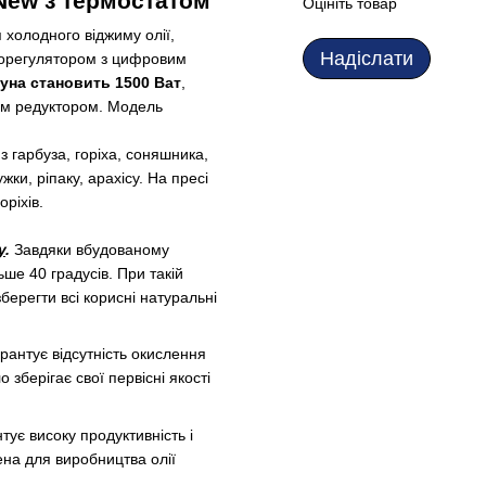
New з термостатом
Оцініть товар
 холодного віджиму олії,
Надіслати
орегулятором з цифровим
уна становить 1500 Ват
,
им редуктором. Модель
-
з гарбуза, горіха, соняшника,
жки, ріпаку, арахісу. На пресі
ріхів.
у
.
Завдяки вбудованому
ше 40 градусів. При такій
ерегти всі корисні натуральні
арантує відсутність окислення
зберігає свої первісні якості
нтує високу продуктивність і
ена для виробництва олії