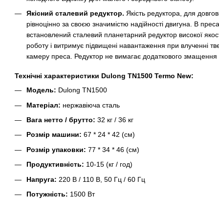
Якісний сталевий редуктор.
Якість редуктора, для довго
рівноцінно за своєю значимістю надійності двигуна. В пре
встановлений сталевий планетарний редуктор високої якості
роботу і витримує підвищені навантаження при влученні тв
камеру преса. Редуктор не вимагає додаткового змащення 
Технічні характеристики Dulong TN1500 Termo New:
Модель:
Dulong TN1500
Матеріал:
нержавіюча сталь
Вага нетто / брутто:
32 кг / 36 кг
Розмір машини:
67 * 24 * 42 (см)
Розмір упаковки:
77 * 34 * 46 (см)
Продуктивність:
10-15 (кг / год)
Напруга:
220 В / 110 В, 50 Гц / 60 Гц
Потужність:
1500 Вт