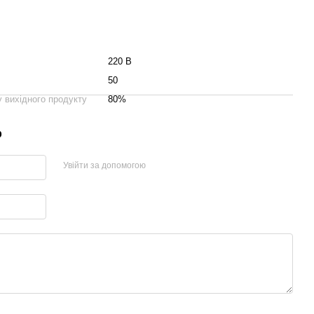
220 В
50
у вихідного продукту
80%
р
Увійти за допомогою