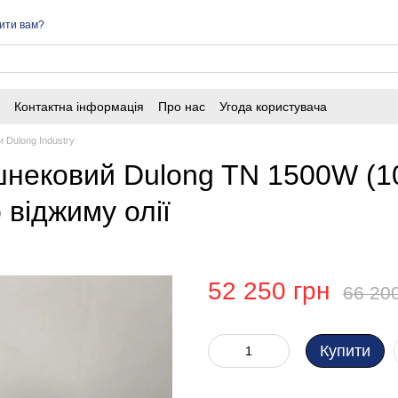
ити вам?
Контактна інформація
Про нас
Угода користувача
 Dulong Industry
шнековий Dulong TN 1500W (10
віджиму олії
52 250 грн
66 20
Купити