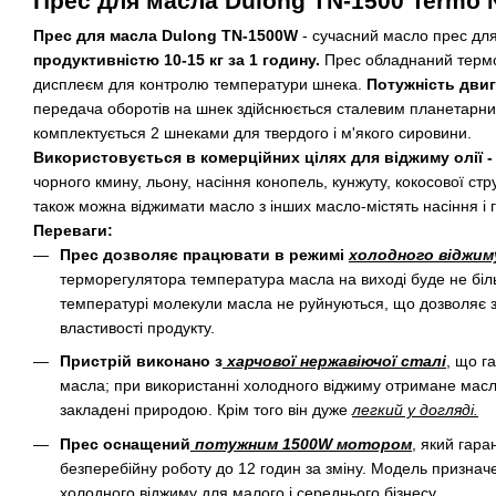
Прес для масла Dulong TN-1500 Termo 
Прес для масла Dulong TN-1500W
- сучасний масло прес для
продуктивністю 10-15 кг за 1 годину.
Прес обладнаний терм
дисплеєм для контролю температури шнека.
Потужність двиг
передача оборотів на шнек здійснюється сталевим планетарн
комплектується 2 шнеками для твердого і м'якого сировини.
Використовується в комерційних цілях для віджиму олії 
чорного кмину, льону, насіння конопель, кунжуту, кокосової стру
також можна віджимати масло з інших масло-містять насіння і го
Переваги:
Прес дозволяє працювати в режимі
холодного віджим
терморегулятора температура масла на виході буде не біль
температурі молекули масла не руйнуються, що дозволяє зб
властивості продукту.
Пристрій виконано з
харчової нержавіючої сталі
, що г
масла; при використанні холодного віджиму отримане масло 
закладені природою. Крім того він дуже
легкий у догляді.
Прес оснащений
потужним 1500W мотором
, який гара
безперебійну роботу до 12 годин за зміну. Модель признач
холодного віджиму для малого і середнього бізнесу.