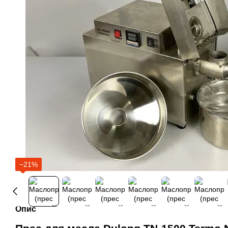
−21%
Опис