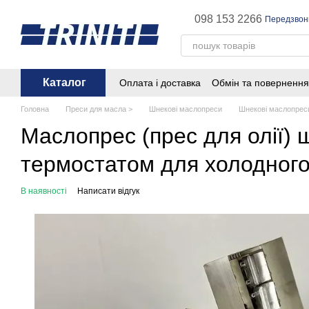
Перейти до основного контенту
098 153 2266
Передзвон
Каталог
Оплата і доставка
Обмін та повернення
Головна
Преси для масла >
Шнекові маслопреси
Шнекові маслопреси
Маслопрес (прес для олії) 
термостатом для холодного 
В наявності
Написати відгук