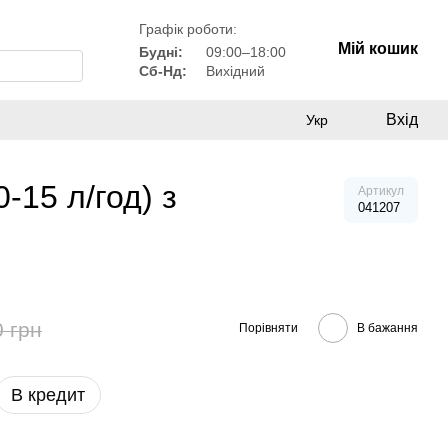
Графік роботи:
Мій кошик
Будні:
09:00–18:00
Сб-Нд:
Вихідний
Вхід
Укр
-15 л/год) з
Артикул
041207
0 грн
Порівняти
В бажання
В кредит