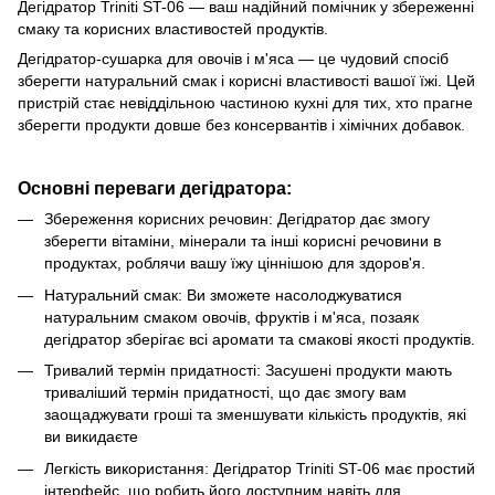
Дегідратор Triniti ST-06 — ваш надійний помічник у збереженні
смаку та корисних властивостей продуктів.
Дегідратор-сушарка для овочів і м'яса — це чудовий спосіб
зберегти натуральний смак і корисні властивості вашої їжі. Цей
пристрій стає невіддільною частиною кухні для тих, хто прагне
зберегти продукти довше без консервантів і хімічних добавок.
Основні переваги дегідратора:
Збереження корисних речовин: Дегідратор дає змогу
зберегти вітаміни, мінерали та інші корисні речовини в
продуктах, роблячи вашу їжу ціннішою для здоров'я.
Натуральний смак: Ви зможете насолоджуватися
натуральним смаком овочів, фруктів і м'яса, позаяк
дегідратор зберігає всі аромати та смакові якості продуктів.
Тривалий термін придатності: Засушені продукти мають
триваліший термін придатності, що дає змогу вам
заощаджувати гроші та зменшувати кількість продуктів, які
ви викидаєте
Легкість використання: Дегідратор Triniti ST-06 має простий
інтерфейс, що робить його доступним навіть для